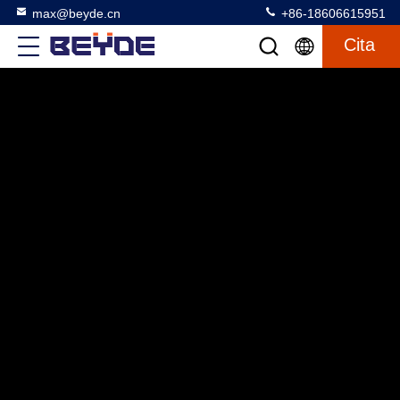
max@beyde.cn
+86-18606615951
Cita