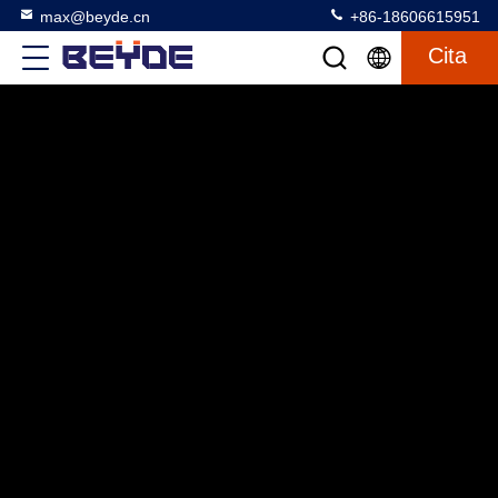
max@beyde.cn
+86-18606615951
Cita