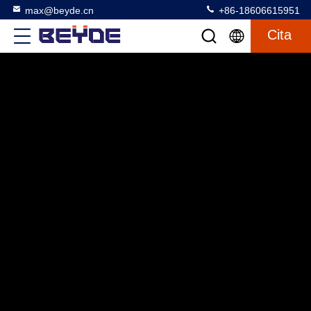
max@beyde.cn
+86-18606615951
Cita