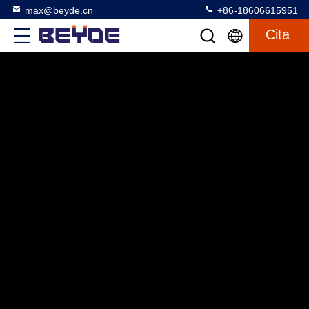
max@beyde.cn
+86-18606615951
Cita