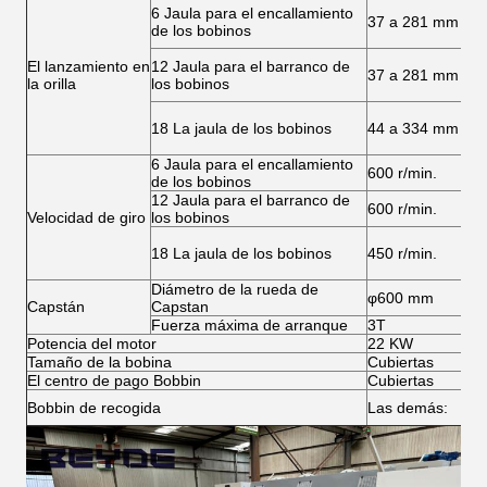
6 Jaula para el encallamiento
37 a 281 mm
de los bobinos
El lanzamiento en
12 Jaula para el barranco de
37 a 281 mm
la orilla
los bobinos
18 La jaula de los bobinos
44 a 334 mm
6 Jaula para el encallamiento
600 r/min.
de los bobinos
12 Jaula para el barranco de
600 r/min.
Velocidad de giro
los bobinos
18 La jaula de los bobinos
450 r/min.
Diámetro de la rueda de
φ600 mm
Capstán
Capstan
Fuerza máxima de arranque
3T
Potencia del motor
22 KW
Tamaño de la bobina
Cubiertas
El centro de pago Bobbin
Cubiertas
Bobbin de recogida
Las demás: