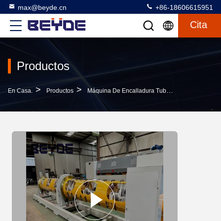
max@beyde.cn
+86-18606615951
Cita
Productos
>
>
>
En Casa.
Productos
Máquina De Encalladura Tubular
Máquina Pa