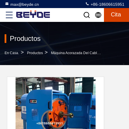
max@beyde.cn
+86-18606615951
Cita
Productos
>
>
>
En Casa.
Productos
Máquina Acorazada Del Cable
La Máquina A